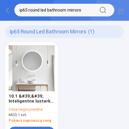
Ip65 Round Led Bathroom Mirrors
(1)
10.1 &#39;&#39;
Inteligentne lusterko
z ekranem
Cena:
negocjowalne
dotykowym, okrągłe
MOQ:
1 szt.
lustra łazienkowe
IP65 PCAP
Pobierz najnowszą cenę