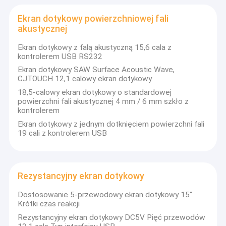
CJTouch zawsze polegał na ciągłych innowacjach, aby
Ekran dotykowy na podczerwień
wyprzedzać technologię dotykową.Zależy nam na dostarczaniu
Ekran dotykowy powierzchniowej fali
najnowocześniejszych rozwiązań w branży.
akustycznej
Technologia dotykowa Surface Acoustic Wave (SAW)
Monitory przemysłowe
Technologia dotykowa na podczerwień
Przewidywana technologia dotykowa na podczerwień
Ekran dotykowy z falą akustyczną 15,6 cala z
Monitor dotykowy SAW
Folie dotykowe PCAP
kontrolerem USB RS232
Aplikacje:
Ekran dotykowy SAW Surface Acoustic Wave,
Folia dotykowa PCAP
Oferujemy szeroką gamę usług, a produkty są szeroko
CJTOUCH 12,1 calowy ekran dotykowy
stosowane w branżach takich jak finanse, gry, handel detaliczny,
kiosk, opieka zdrowotna, edukacja itp.
18,5-calowy ekran dotykowy o standardowej
Zewnętrzny wyświetlacz reklamowy LCD
powierzchni fali akustycznej 4 mm / 6 mm szkło z
kontrolerem
Tablica edukacyjna z ekranem dotykowym
Ekran dotykowy z jednym dotknięciem powierzchni fali
19 cali z kontrolerem USB
Panel LCD TFT
Ekran dotykowy powierzchniowej fali akustycznej
Rezystancyjny ekran dotykowy
Rezystancyjny ekran dotykowy
Dostosowanie 5-przewodowy ekran dotykowy 15"
Krótki czas reakcji
Zakrzywiony monitor z ekranem dotykowym
Rezystancyjny ekran dotykowy DC5V Pięć przewodów