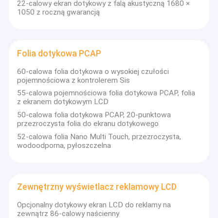
22-calowy ekran dotykowy z falą akustyczną 1680 ×
1050 z roczną gwarancją
Folia dotykowa PCAP
60-calowa folia dotykowa o wysokiej czułości
pojemnościowa z kontrolerem Sis
55-calowa pojemnościowa folia dotykowa PCAP, folia
z ekranem dotykowym LCD
50-calowa folia dotykowa PCAP, 20-punktowa
przezroczysta folia do ekranu dotykowego
52-calowa folia Nano Multi Touch, przezroczysta,
wodoodporna, pyłoszczelna
Dom
Dongguan CJTouch Electronic Co., Ltd.
jest wiodącym
dostawcą komputerów z ekranem dotykowym, monitorów
Produkty
Zewnętrzny wyświetlacz reklamowy LCD
dotykowych i komputerów typu „wszystko w jednym”.Dzięki
zaawansowanym, opłacalnym rozwiązaniom dotykowym
Opcjonalny dotykowy ekran LCD do reklamy na
O nas
CJTouch wierzy w angażowanie klientów przy jednoczesnym
zewnątrz 86-calowy naścienny
świadczeniu spersonalizowanych usług.