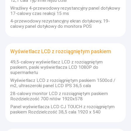
12,1 cala Typ interfejsu USB
Wyświetlacz LCD z rozciągniętym paskiem
Wrażliwy 4-przewodowy rezystancyjny panel dotykowy
17-calowy czas reakcji 15 ms
Tablica interaktywna edukacji
4-przewodowy rezystancyjny ekran dotykowy, 19-
calowy panel dotykowy do monitora POS
Inteligentne lustro z ekranem dotykowym
Wyświetlacz LCD z rozciągniętym paskiem
49,5-calowy wyświetlacz LCD z rozciągniętym
paskiem, paski wyświetlacza LCD 1080P do
supermarketu
Wyświetlacz LCD z rozciągniętym paskiem 1500cd /
m2, ultraszeroki panel LCD IPS 36,5 cala
28-calowy monitor LCD z rozciągniętym paskiem
Rozdzielczość 700 nitów 1920x578
Panel wyświetlacza LCD CJ TOUCH z rozciągniętym
paskiem Rozdzielczość 38,5 cala 1920 x 540