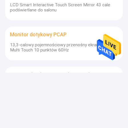
LCD Smart Interactive Touch Screen Mirror 43 cale
podświetlane do salonu
Monitor dotykowy PCAP
13,3-calowy pojemnościowy przenośny ekran LCD
Multi Touch 10 punktów 60Hz
Monitor dotykowy na podczerwień
Wodoodporny 21,5-calowy ekran dotykowy na
podczerwień do kiosków 10 punktów Multi Touch
Komputer dotykowy AIO
RAM 2GB-32GB AIO PC z ekranem dotykowym,