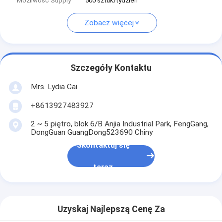
Możliwość Supply
500 sztuk/tydzień
Zobacz więcej
Szczegóły Kontaktu
Mrs. Lydia Cai
+8613927483927
2 ~ 5 piętro, blok 6/B Anjia Industrial Park, FengGang,
DongGuan GuangDong523690 Chiny
Skontaktuj się
teraz
Uzyskaj Najlepszą Cenę Za