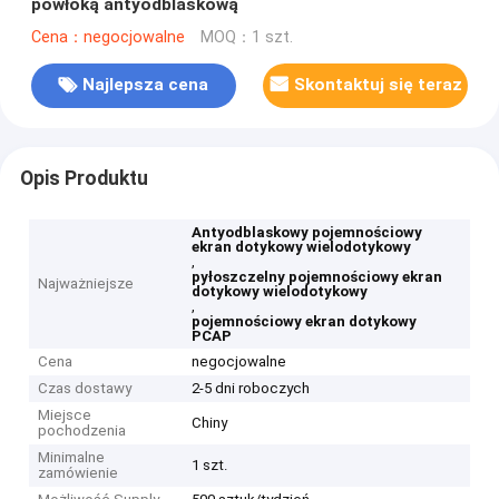
powłoką antyodblaskową
Cena：negocjowalne
MOQ：1 szt.
Najlepsza cena
Skontaktuj się teraz
Opis Produktu
Antyodblaskowy pojemnościowy
ekran dotykowy wielodotykowy
,
pyłoszczelny pojemnościowy ekran
Najważniejsze
dotykowy wielodotykowy
,
pojemnościowy ekran dotykowy
PCAP
Cena
negocjowalne
Czas dostawy
2-5 dni roboczych
Miejsce
Chiny
pochodzenia
Minimalne
1 szt.
zamówienie