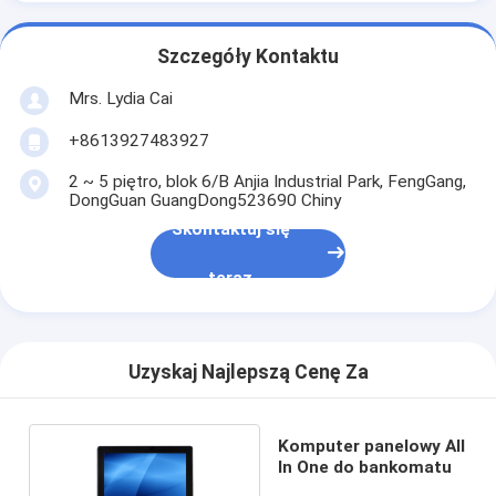
Szczegóły Kontaktu
Mrs. Lydia Cai
+8613927483927
2 ~ 5 piętro, blok 6/B Anjia Industrial Park, FengGang,
DongGuan GuangDong523690 Chiny
Skontaktuj się
teraz
Uzyskaj Najlepszą Cenę Za
Komputer panelowy All
In One do bankomatu