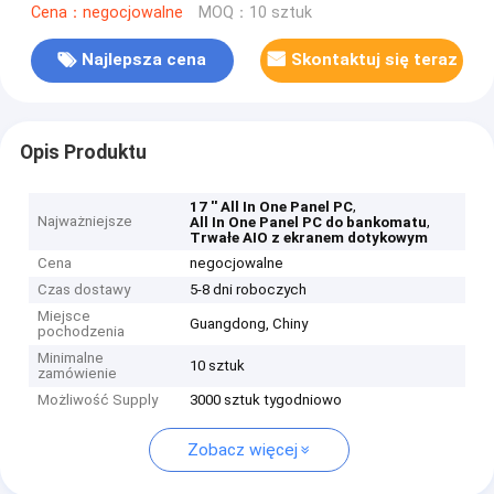
Cena：negocjowalne
MOQ：10 sztuk
Najlepsza cena
Skontaktuj się teraz
Opis Produktu
,
17 '' All In One Panel PC
Najważniejsze
,
All In One Panel PC do bankomatu
Trwałe AIO z ekranem dotykowym
Cena
negocjowalne
Czas dostawy
5-8 dni roboczych
Miejsce
Guangdong, Chiny
pochodzenia
Minimalne
10 sztuk
zamówienie
Możliwość Supply
3000 sztuk tygodniowo
Zobacz więcej