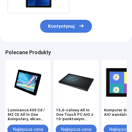
Kontyntynuj
Polecane Produkty
Luminance 400 Cd /
15,6-calowy All In
Komputer dot
M2 CE All In One
One Touch PC AIO z
AIO wandaloo
Komputery, ekran
10-punktowym
dotykowy ODM AIO
ekranem
Desktop
panoramicznym
Najlepsza cena
Najlepsza cena
Najlepsza 