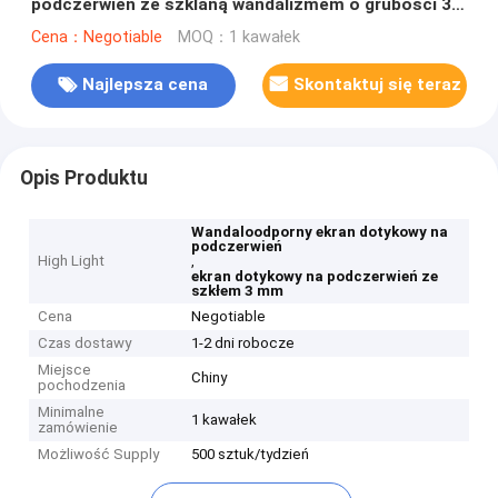
podczerwień ze szklaną wandalizmem o grubości 3
mm
Cena：Negotiable
MOQ：1 kawałek
Najlepsza cena
Skontaktuj się teraz
Opis Produktu
Wandaloodporny ekran dotykowy na
podczerwień
High Light
,
ekran dotykowy na podczerwień ze
szkłem 3 mm
Cena
Negotiable
Czas dostawy
1-2 dni robocze
Miejsce
Chiny
pochodzenia
Minimalne
1 kawałek
zamówienie
Możliwość Supply
500 sztuk/tydzień