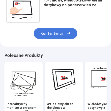
17-calowy, wielodotykowy ekran
dotykowy na podczerwień ze
szklaną wandalizmem o grubości
3 mm
Kontyntynuj
Polecane Produkty
Interaktywny
49-calowy ekran
Wielodotykowy
monitor z ekranem
dotykowy z
dotykowy z