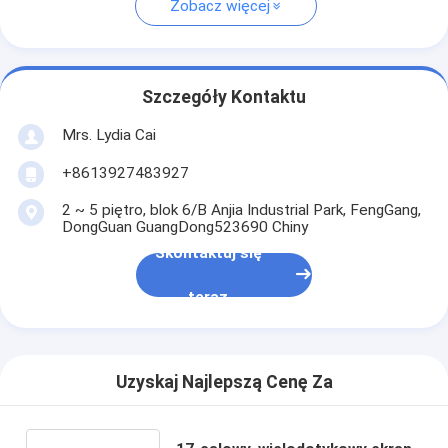
Zobacz więcej
Szczegóły Kontaktu
Mrs. Lydia Cai
+8613927483927
2 ~ 5 piętro, blok 6/B Anjia Industrial Park, FengGang,
DongGuan GuangDong523690 Chiny
Skontaktuj się
teraz
Uzyskaj Najlepszą Cenę Za