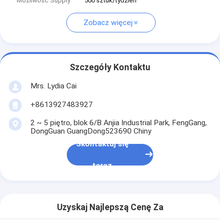
Możliwość Supply
500 sztuk/tydzień
Zobacz więcej
Szczegóły Kontaktu
Mrs. Lydia Cai
+8613927483927
2 ~ 5 piętro, blok 6/B Anjia Industrial Park, FengGang,
DongGuan GuangDong523690 Chiny
Skontaktuj się
teraz
Uzyskaj Najlepszą Cenę Za