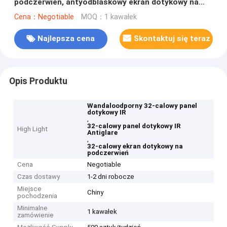
podczerwień, antyodblaskowy ekran dotykowy na
podczerwień
Cena：Negotiable
MOQ：1 kawałek
Najlepsza cena
Skontaktuj się teraz
Opis Produktu
Wandaloodporny 32-calowy panel
dotykowy IR
,
32-calowy panel dotykowy IR
High Light
Antiglare
,
32-calowy ekran dotykowy na
podczerwień
Cena
Negotiable
Czas dostawy
1-2 dni robocze
Miejsce
Chiny
pochodzenia
Minimalne
1 kawałek
zamówienie