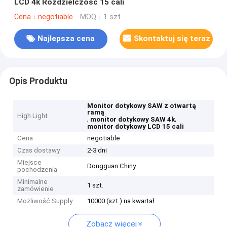
LCD 4k Rozdzielczość 15 cali
Cena：negotiable
MOQ：1 szt.
Najlepsza cena
Skontaktuj się teraz
Opis Produktu
Monitor dotykowy SAW z otwartą
ramą
High Light
,
,
monitor dotykowy SAW 4k
monitor dotykowy LCD 15 cali
Cena
negotiable
Czas dostawy
2-3 dni
Miejsce
Dongguan Chiny
pochodzenia
Minimalne
1 szt.
zamówienie
Możliwość Supply
10000 (szt.) na kwartał
Zobacz więcej