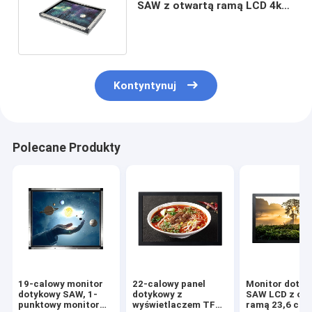
SAW z otwartą ramą LCD 4k
Rozdzielczość 15 cali
Kontyntynuj
Polecane Produkty
19-calowy monitor
22-calowy panel
Monitor dotyk
dotykowy SAW, 1-
dotykowy z
SAW LCD z ot
punktowy monitor
wyświetlaczem TFT
ramą 23,6 cal