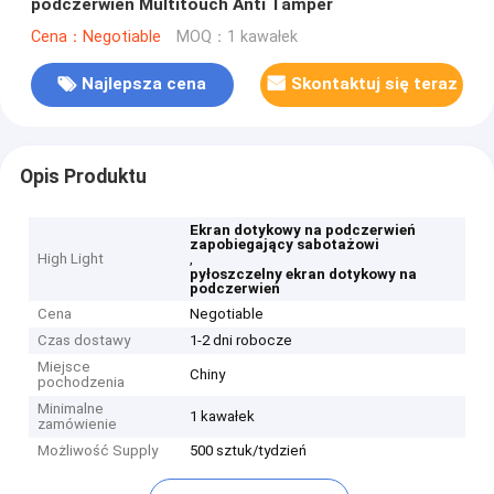
podczerwień Multitouch Anti Tamper
Cena：Negotiable
MOQ：1 kawałek
Najlepsza cena
Skontaktuj się teraz
Opis Produktu
Ekran dotykowy na podczerwień
zapobiegający sabotażowi
High Light
,
pyłoszczelny ekran dotykowy na
podczerwień
Cena
Negotiable
Czas dostawy
1-2 dni robocze
Miejsce
Chiny
pochodzenia
Minimalne
1 kawałek
zamówienie
Możliwość Supply
500 sztuk/tydzień