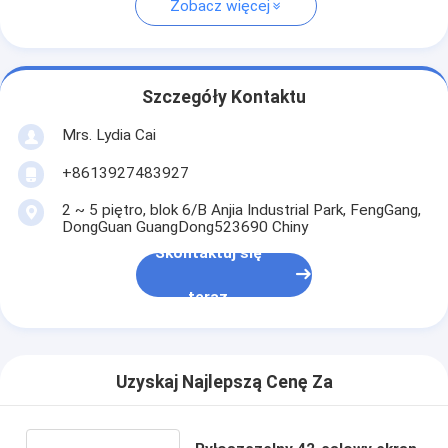
Zobacz więcej
Szczegóły Kontaktu
Mrs. Lydia Cai
+8613927483927
2 ~ 5 piętro, blok 6/B Anjia Industrial Park, FengGang,
DongGuan GuangDong523690 Chiny
Skontaktuj się
teraz
Uzyskaj Najlepszą Cenę Za