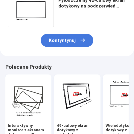
Pyłoszczelny 42-calowy ekran
dotykowy na podczerwień
Multitouch Anti Tamper
Kontyntynuj
Polecane Produkty
Interaktywny
49-calowy ekran
Wielodotykowy
monitor z ekranem
dotykowy z
dotykowy z