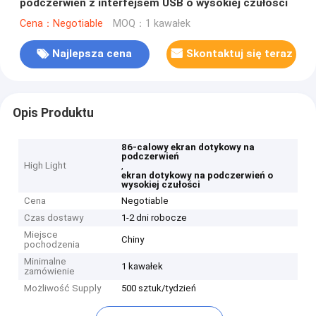
podczerwień z interfejsem USB o wysokiej czułości
Cena：Negotiable
MOQ：1 kawałek
Najlepsza cena
Skontaktuj się teraz
Opis Produktu
86-calowy ekran dotykowy na
podczerwień
High Light
,
ekran dotykowy na podczerwień o
wysokiej czułości
Cena
Negotiable
Czas dostawy
1-2 dni robocze
Miejsce
Chiny
pochodzenia
Minimalne
1 kawałek
zamówienie
Możliwość Supply
500 sztuk/tydzień