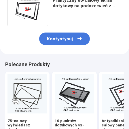
Praktyczny 86-calowy ekran
dotykowy na podczerwień z
interfejsem USB o wysokiej
czułości
Kontyntynuj
Polecane Produkty
75-calowy
10 punktów
Antyodblaskow
wyświetlacz
dotykowych 43-
calowy panel z