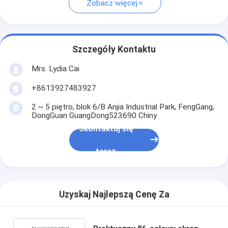
Zobacz więcej
Szczegóły Kontaktu
Mrs. Lydia Cai
+8613927483927
2 ~ 5 piętro, blok 6/B Anjia Industrial Park, FengGang,
DongGuan GuangDong523690 Chiny
Skontaktuj się
teraz
Uzyskaj Najlepszą Cenę Za