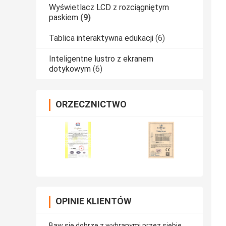
Wyświetlacz LCD z rozciągniętym
paskiem
(9)
Tablica interaktywna edukacji
(6)
Inteligentne lustro z ekranem
dotykowym
(6)
ORZECZNICTWO
OPINIE KLIENTÓW
Baw się dobrze z wybranymi przez siebie