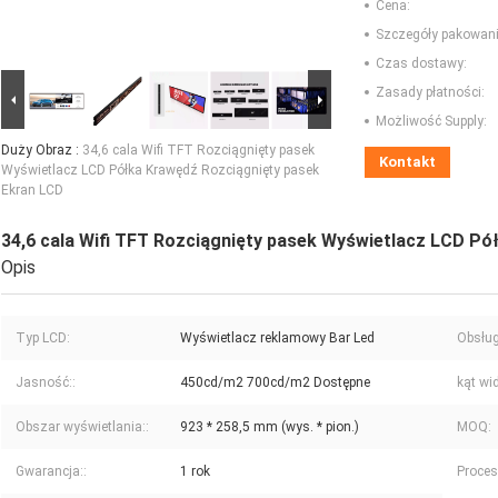
Cena:
Szczegóły pakowani
Czas dostawy:
Zasady płatności:
Możliwość Supply:
Duży Obraz :
34,6 cala Wifi TFT Rozciągnięty pasek
Kontakt
Wyświetlacz LCD Półka Krawędź Rozciągnięty pasek
Ekran LCD
34,6 cala Wifi TFT Rozciągnięty pasek Wyświetlacz LCD P
Opis
Typ LCD:
Wyświetlacz reklamowy Bar Led
Obsług
Jasność::
450cd/m2 700cd/m2 Dostępne
kąt wi
Obszar wyświetlania::
923 * 258,5 mm (wys. * pion.)
MOQ:
Gwarancja::
1 rok
Proces