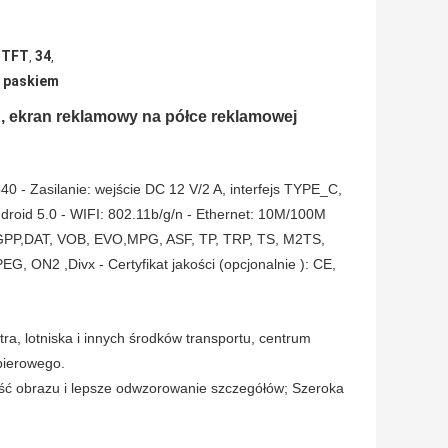
 TFT
34
,
,
m paskiem
D, ekran reklamowy na półce reklamowej
540 - Zasilanie: wejście DC 12 V/2 A, interfejs TYPE_C,
roid 5.0 - WIFI: 802.11b/g/n - Ethernet: 10M/100M
GPP,DAT, VOB, EVO,MPG, ASF, TP, TRP, TS, M2TS,
ON2 ,Divx - Certyfikat jakości (opcjonalnie ): CE,
a, lotniska i innych środków transportu, centrum
apierowego.
ść obrazu i lepsze odwzorowanie szczegółów; Szeroka