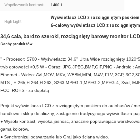
Współczynnik kontrastu::
1400:1
Wyświetlacz LCD z rozciągniętym paskiem
High Light:
6-calowy wyświetlacz LCD z rozciągnięty
34,6 cala, bardzo szeroki, rozciągnięty barowy monitor LC
Cechy produktów
'' - Procesor: S700 - Wyświetlacz: 34,6'' Ultra Wide rozciągnięty 1920*
tryb gotowości <0,5 W - Obraz: JPG,JPEG,BMP,GIF,PNG - Android : And
Ethernet - Wideo: AVI,MOV, MKV, WEBM,MP4, M4V, FLV, 3GP, 3G2,3
MTS , H.265,H.264,H.263, S263,MPEG-1,MPEG-2,MPEG-4, Xvid, MJPEG, 
FCC, ROHS - za dopłatą
Projekt wyświetlacza LCD z rozciągniętym paskiem do autobusów / metr
handlowe i sklep detaliczny, zastąpienie tradycyjnego wyświetlacza p
● Wysoki kontrast, wysoka jasność, znacznie poprawiające warstwowo
gama kolorów.
● Synchronizuj odtwarzanie lub Graj jako ściana wideo.