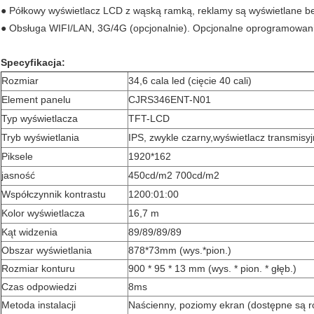
● Półkowy wyświetlacz LCD z wąską ramką, reklamy są wyświetlane b
● Obsługa WIFI/LAN, 3G/4G (opcjonalnie). Opcjonalne oprogramowani
Specyfikacja:
Rozmiar
34,6 cala led (cięcie 40 cali)
Element panelu
CJRS346ENT-N01
Typ wyświetlacza
TFT-LCD
Tryb wyświetlania
IPS, zwykle czarny
,
wyświetlacz transmisyj
Piksele
1920*162
jasność
450cd/m2 700cd/m2
Współczynnik kontrastu
1200:01:00
Kolor wyświetlacza
16,7 m
Kąt widzenia
89/89/89/89
Obszar wyświetlania
878*73mm (wys.*pion.)
Rozmiar konturu
900 * 95 * 13 mm (wys. * pion. * głęb.)
Czas odpowiedzi
8ms
Metoda instalacji
Naścienny, poziomy ekran (dostępne są 