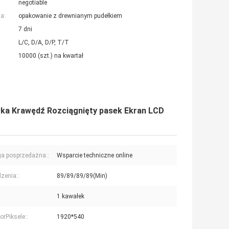
negotiable
a:
opakowanie z drewnianym pudełkiem
7 dni
L/C, D/A, D/P, T/T
10000 (szt.) na kwartał
ółka Krawędź Rozciągnięty pasek Ekran LCD
a posprzedażna::
Wsparcie techniczne online
dzenia::
89/89/89/89(Min)
1 kawałek
orPiksele::
1920*540