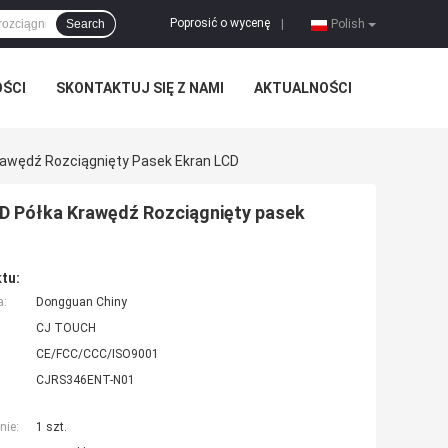
Poprosić o wycenę
Search
|
Polish
OŚCI
SKONTAKTUJ SIĘ Z NAMI
AKTUALNOŚCI
Krawędź Rozciągnięty Pasek Ekran LCD
CD Półka Krawędź Rozciągnięty pasek
tu:
a:
Dongguan Chiny
CJ TOUCH
CE/FCC/CCC/ISO9001
CJRS346ENT-N01
nie:
1 szt.