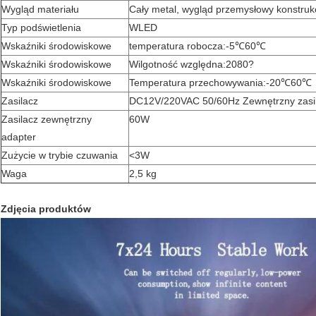
Wygląd materiału
Cały metal, wygląd przemysłowy konstruk
Typ podświetlenia
WLED
Wskaźniki środowiskowe
temperatura robocza
:
-5
℃
60
℃
Wskaźniki środowiskowe
Wilgotność względna
:
20
80
?
Wskaźniki środowiskowe
Temperatura przechowywania
:
-20
℃
60
℃
Zasilacz
DC12V/220VAC 50/60Hz Zewnętrzny zasil
Zasilacz zewnętrzny
60W
adapter
Zużycie w trybie czuwania
<3W
Waga
2,5 kg
Zdjęcia produktów