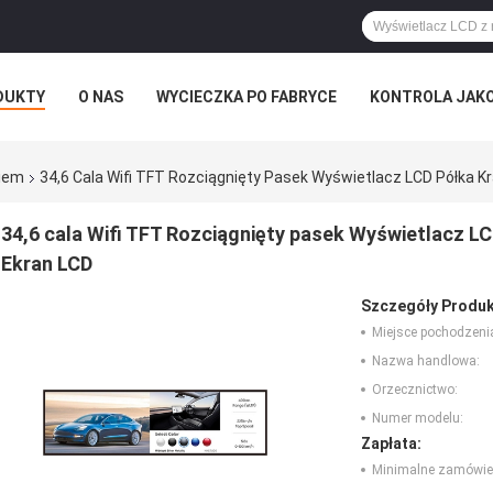
DUKTY
O NAS
WYCIECZKA PO FABRYCE
KONTROLA JAK
RZYPADKI
kiem
34,6 Cala Wifi TFT Rozciągnięty Pasek Wyświetlacz LCD Półka 
34,6 cala Wifi TFT Rozciągnięty pasek Wyświetlacz L
Ekran LCD
Szczegóły Produk
Miejsce pochodzeni
Nazwa handlowa:
Orzecznictwo:
Numer modelu:
Zapłata:
Minimalne zamówie