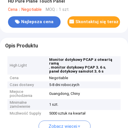
HD Pure Plane Touch Panel
Cena：Negotiable
MOQ：1 szt.
Najlepsza cena
Skontaktuj się teraz
Opis Produktu
Monitor dotykowy PCAP z otwartą
ramą
High Light
,
,
,
monitor dotykowy PCAP 3
6 s
,
panel dotykowy samolot 3
6 s
Cena
Negotiable
Czas dostawy
5-8 dni roboczych
Miejsce
Guangdong, Chiny
pochodzenia
Minimalne
1 szt.
zamówienie
Możliwość Supply
5000 sztuk na kwartał
Zobacz więcej