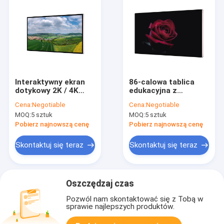
Interaktywny ekran
86-calowa tablica
dotykowy 2K / 4K
edukacyjna z
PCAP 43 cale dla
ekranem dotykowym,
Cena:
Negotiable
Cena:
Negotiable
edukacji
monitor z ekranem
MOQ:
5 sztuk
MOQ:
5 sztuk
dotykowym IP65
PCAP
Pobierz najnowszą cenę
Pobierz najnowszą cenę
Skontaktuj się teraz
Skontaktuj się teraz
Oszczędzaj czas
Pozwól nam skontaktować się z Tobą w
sprawie najlepszych produktów.