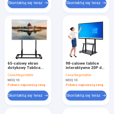
Skontaktuj się teraz
Skontaktuj się teraz
65-calowy ekran
98-calowe tablice
dotykowy Tablica
interaktywne 20P do
edukacyjna 20
edukacji 2158 × 1214
Cena:
Negotiable
Cena:
Negotiable
punktów IR Wysoka
mm Obszar wizualny
MOQ:
10
MOQ:
10
rozdzielczość
Pobierz najnowszą cenę
Pobierz najnowszą cenę
Skontaktuj się teraz
Skontaktuj się teraz