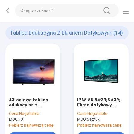
Tablica Edukacyjna Z Ekranem Dotykowym
(14)
43-calowa tablica
IP65 55 &#39;&#39;
edukacyjna z
Ekran dotykowy
ekranem dotykowym
Inteligentna tablica
Cena:
Negotiable
Cena:
Negotiable
350 nitów
do nauczania w
MOQ:
10
MOQ:
5 sztuk
1920x1080/2160x3840
wysokiej
rozdzielczości
Pobierz najnowszą cenę
Pobierz najnowszą cenę