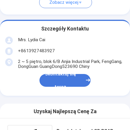
Zobacz więcej
Szczegóły Kontaktu
Mrs. Lydia Cai
+8613927483927
2 ~ 5 piętro, blok 6/B Anjia Industrial Park, FengGang,
DongGuan GuangDong523690 Chiny
Skontaktuj się
teraz
Uzyskaj Najlepszą Cenę Za