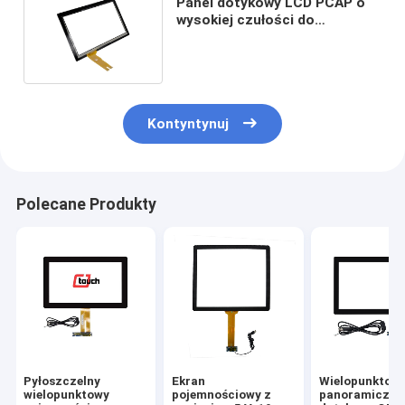
Panel dotykowy LCD PCAP o
wysokiej czułości do
komputera AIO Touch 15,6
cala
Kontyntynuj
Polecane Produkty
Pyłoszczelny
Ekran
Wielopunktow
wielopunktowy
pojemnościowy z
panoramiczny 