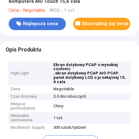
komputera AIO Touch 15,6 cala
Cena：Negotiable
MOQ：1 szt.
Najlepsza cena
Skontaktuj się teraz
Opis Produktu
Ekran dotykowy PCAP o wysokiej
czułości
,
,
High Light
ekran dotykowy PCAP AIO PCAP
,
panel dotykowy LCD o przekątnej 15
6 cala
Cena
Negotiable
Czas dostawy
2-5 dni roboczych
Miejsce
Chiny
pochodzenia
Minimalne
1 szt.
zamówienie
Możliwość Supply
500 sztuk/tydzień