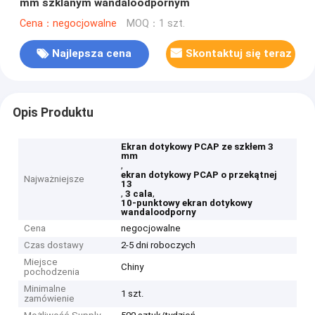
mm szklanym wandaloodpornym
Cena：negocjowalne
MOQ：1 szt.
Najlepsza cena
Skontaktuj się teraz
Opis Produktu
Ekran dotykowy PCAP ze szkłem 3
mm
,
ekran dotykowy PCAP o przekątnej
Najważniejsze
13
,
,
3 cala
10-punktowy ekran dotykowy
wandaloodporny
Cena
negocjowalne
Czas dostawy
2-5 dni roboczych
Miejsce
Chiny
pochodzenia
Minimalne
1 szt.
zamówienie