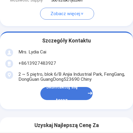
Możliwość Supply
500 sztuk/tydzień
Zobacz więcej
Szczegóły Kontaktu
Mrs. Lydia Cai
+8613927483927
2 ~ 5 piętro, blok 6/B Anjia Industrial Park, FengGang,
DongGuan GuangDong523690 Chiny
Skontaktuj się
teraz
Uzyskaj Najlepszą Cenę Za