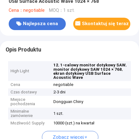
USB Surface Acoustic Wave 1024 × 768
Cena：negotiable
MOQ：1 szt.
Najlepsza cena
Skontaktuj się teraz
Opis Produktu
,
,
12
1-calowy monitor dotykowy SAW
,
monitor dotykowy SAW 1024 × 768
High Light
ekran dotykowy USB Surface
Acoustic Wave
Cena
negotiable
Czas dostawy
2-3 dni
Miejsce
Dongguan Chiny
pochodzenia
Minimalne
1 szt.
zamówienie
Możliwość Supply
10000 (szt.) na kwartał
Zobacz więcej