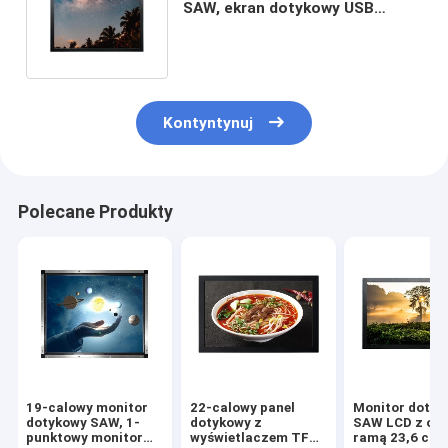
SAW, ekran dotykowy USB
Surface Acoustic Wave 1024 ×
768
Kontyntynuj
Polecane Produkty
19-calowy monitor
22-calowy panel
Monitor dotyk
dotykowy SAW, 1-
dotykowy z
SAW LCD z ot
punktowy monitor
wyświetlaczem TFT
ramą 23,6 cal