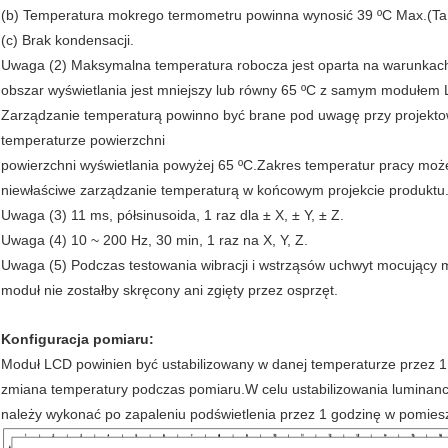
(b) Temperatura mokrego termometru powinna wynosić 39 ºC Max.(Ta 
(c) Brak kondensacji.
Uwaga (2) Maksymalna temperatura robocza jest oparta na warunkach
obszar wyświetlania jest mniejszy lub równy 65 ºC z samym modułem
Zarządzanie temperaturą powinno być brane pod uwagę przy projekt
temperaturze powierzchni
powierzchni wyświetlania powyżej 65 ºC.Zakres temperatur pracy moż
niewłaściwe zarządzanie temperaturą w końcowym projekcie produktu
Uwaga (3) 11 ms, półsinusoida, 1 raz dla ± X, ± Y, ± Z.
Uwaga (4) 10 ~ 200 Hz, 30 min, 1 raz na X, Y, Z.
Uwaga (5) Podczas testowania wibracji i wstrząsów uchwyt mocujący m
moduł nie zostałby skręcony ani zgięty przez osprzęt.
Konfiguracja pomiaru:
Moduł LCD powinien być ustabilizowany w danej temperaturze przez 1
zmiana temperatury podczas pomiaru.W celu ustabilizowania luminanc
należy wykonać po zapaleniu podświetlenia przez 1 godzinę w pomies