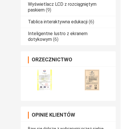
Wyświetlacz LCD z rozciągniętym
paskiem
(9)
Tablica interaktywna edukacji
(6)
Inteligentne lustro z ekranem
dotykowym
(6)
ORZECZNICTWO
OPINIE KLIENTÓW
Baw się dobrze z wybranymi przez siebie