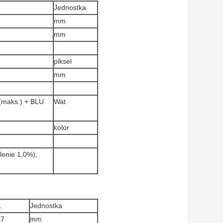
Jednostka
mm
mm
piksel
mm
(maks.) + BLU
Wat
kolor
enie 1,0%),
.
Jednostka
87
mm