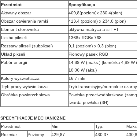
Przedmiot
Specyfikacja
Aktywny obszar
409,8(poziom)x 230,4(pion)
Obszar otwierania ramki
413,4 (poziom) x 234,0 (pion)
Element sterownika
aktywna matryca a-si TFT
Liczba pikseli
1366x RGBx 768
Rozstaw pikseli (subpiksel)
0,1 (poziom) x 0,3 (pion)
Układ pikseli
Pionowy pasek RGB
Pobór energii
14,89 W (maks.) [komórka 4,89 W 
10,00 W (aks.)
Kolory wyświetlacza
16,7 mln
Tryb pracy wyświetlacza
Tryb transmisyjny/normalnie czarny
Obróbka powierzchniowa
Powłoka przeciwodblaskowa (zamgl
twarda powłoka (3H)
SPECYFIKACJE MECHANICZNE
Przedmiot
Min.
Typ.
Maks
Rozmiar
Poziomy
429,87
430,37
430,