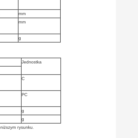
1
mm
mm
g
Jednostka
C
PC
g
g
oniższym rysunku.