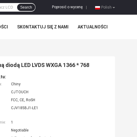
Poprosić o wycenę
Search
|
Polish
OŚCI
SKONTAKTUJ SIĘ Z NAMI
AKTUALNOŚCI
lną diodą LED LVDS WXGA 1366 * 768
tu:
a:
Chiny
CJTOUCH
FCC, CE, RoSH
CJV185BJ1-LE1
nie:
1
Negotiable