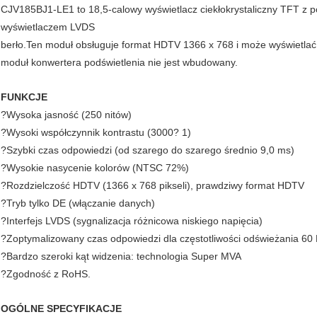
CJV185BJ1-LE1 to 18,5-calowy wyświetlacz ciekłokrystaliczny TFT z
wyświetlaczem LVDS
berło.Ten moduł obsługuje format HDTV 1366 x 768 i może wyświetlać 
moduł konwertera podświetlenia nie jest wbudowany.
FUNKCJE
?Wysoka jasność (250 nitów)
?Wysoki współczynnik kontrastu (3000? 1)
?Szybki czas odpowiedzi (od szarego do szarego średnio 9,0 ms)
?Wysokie nasycenie kolorów (NTSC 72%)
?Rozdzielczość HDTV (1366 x 768 pikseli), prawdziwy format HDTV
?Tryb tylko DE (włączanie danych)
?Interfejs LVDS (sygnalizacja różnicowa niskiego napięcia)
?Zoptymalizowany czas odpowiedzi dla częstotliwości odświeżania 60
?Bardzo szeroki kąt widzenia: technologia Super MVA
?Zgodność z RoHS.
OGÓLNE SPECYFIKACJE