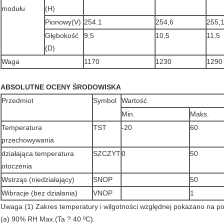
modułu
(H)
Pionowy(V)
254.1
254,6
255,
Głębokość
9,5
10,5
11,5
(D)
Waga
1170
1230
1290
ABSOLUTNE OCENY ŚRODOWISKA
Przedmiot
Symbol
Wartość
Min.
Maks.
Temperatura
TST
-20
60
przechowywania
działająca temperatura
SZCZYT
0
50
otoczenia
Wstrząs (niedziałający)
SNOP
50
Wibracje (bez działania)
VNOP
1
Uwaga (1) Zakres temperatury i wilgotności względnej pokazano na p
(a) 90% RH Max.(Ta ? 40 ºC).