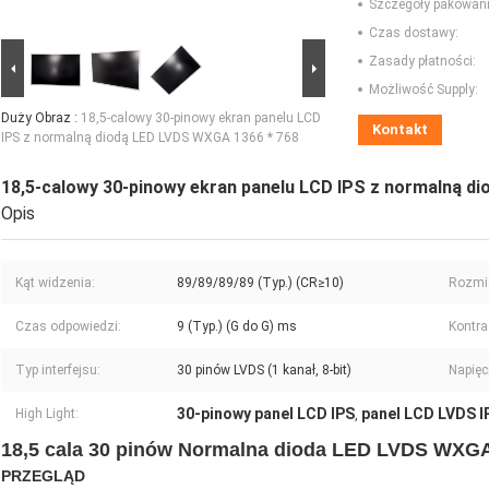
Szczegóły pakowani
Czas dostawy:
Zasady płatności:
Możliwość Supply:
Duży Obraz :
18,5-calowy 30-pinowy ekran panelu LCD
Kontakt
IPS z normalną diodą LED LVDS WXGA 1366 * 768
18,5-calowy 30-pinowy ekran panelu LCD IPS z normalną d
Opis
Kąt widzenia:
89/89/89/89 (Typ.) (CR≥10)
Rozmi
Czas odpowiedzi:
9 (Typ.) (G do G) ms
Kontra
Typ interfejsu:
30 pinów LVDS (1 kanał, 8-bit)
Napięc
30-pinowy panel LCD IPS
panel LCD LVDS I
High Light:
,
18,5 cala 30 pinów Normalna dioda LED LVDS WXGA
PRZEGLĄD