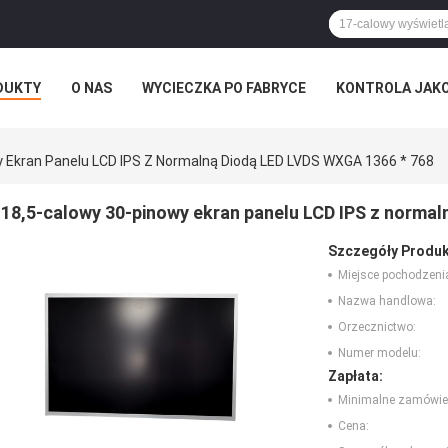
DUKTY
O NAS
WYCIECZKA PO FABRYCE
KONTROLA JAK
RZYPADKI
 Ekran Panelu LCD IPS Z Normalną Diodą LED LVDS WXGA 1366 * 768
18,5-calowy 30-pinowy ekran panelu LCD IPS z norma
Szczegóły Produk
Miejsce pochodzeni
Nazwa handlowa:
Orzecznictwo:
Numer modelu:
Zapłata:
Minimalne zamówie
Cena: