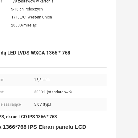
a:
1/8 zestawów w kartonie
5-15 dni roboczych
T/T, L/C, Western Union
20000/miesiąc
iodą LED LVDS WXGA 1366 * 768
ar:
18,5 cala
st:
3000:1 (standardowo)
ie zasilające:
5.0V (typ.)
PS
ekran LCD IPS 1366 * 768
,
 1366*768 IPS Ekran panelu LCD